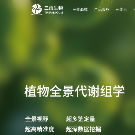
三黍商城
产品服务
三黍云