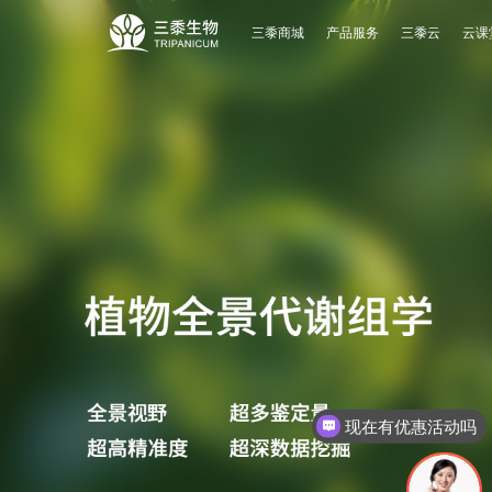
三黍商城
产品服务
三黍云
云课
现在有优惠活动吗