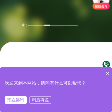
4
/ 9
×
欢迎来到本网站，请问有什么可以帮您？
主成分分析
现在咨询
稍后再说
散点图
代谢组学
蛋白组学
...